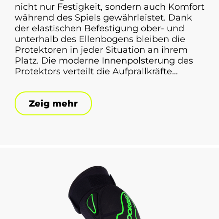
nicht nur Festigkeit, sondern auch Komfort
während des Spiels gewährleistet. Dank
der elastischen Befestigung ober- und
unterhalb des Ellenbogens bleiben die
Protektoren in jeder Situation an ihrem
Platz. Die moderne Innenpolsterung des
Protektors verteilt die Aufprallkräfte
effektiv, minimiert Schmerzen und erhöht
den Komfort des Spielers. Das
Zeig mehr
atmungsaktive Material und die
Belüftungsöffnungen sorgen für eine
optimale Feuchtigkeitsableitung und
halten die Muskeln warm, was hilft, das
Verletzungsrisiko zu verringern.