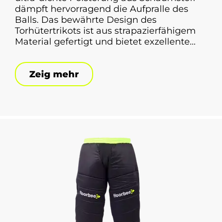
dämpft hervorragend die Aufpralle des
Balls. Das bewährte Design des
Torhütertrikots ist aus strapazierfähigem
Material gefertigt und bietet exzellente
Schutzfunktionen. Es bietet vollständigen
Schutz der vorderen Körperpartie. Das
Zeig mehr
FLOORBEE Padded Landing Jersey
verfügt über gepolsterte Ärmel im
Ellbogenbereich, sodass der Torhüter
keine Ellbogenschützer tragen muss. Dank
des verwendeten Materials ist das Trikot
leicht und atmungsaktiv.