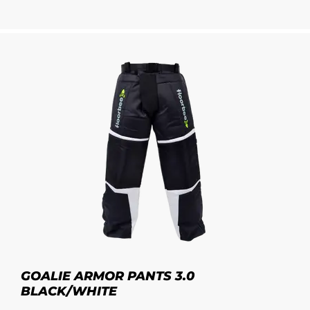
Klettverschluss, um die Hose zu öffnen
und die Knieprotektoren einfach
anzupassen. Die Hose ist aus leichtem,
strapazierfähigem und atmungsaktivem
Material gefertigt.
GOALIE ARMOR PANTS 3.0
BLACK/WHITE