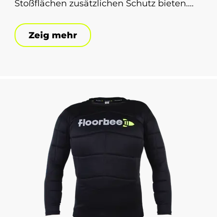
Stoßflächen zusätzlichen Schutz bieten.
Das atmungsaktive Neoprenmaterial mit
elastischen Riemen und Klettverschluss
Zeig mehr
sorgt für einen festen Halt ohne
Bewegungseinschränkung. Die
FLOORBEE EASY LANDING 3.0 ist die
ideale Wahl für Torhüter, die maximalen
Schutz und Komfort suchen.