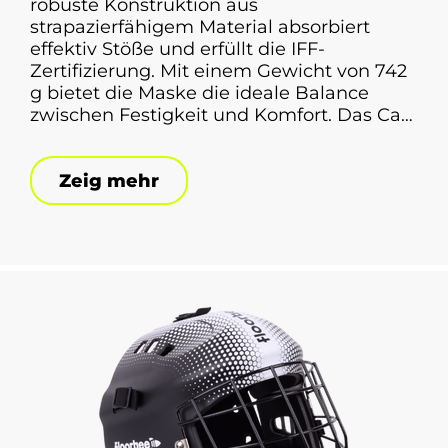
robuste Konstruktion aus
strapazierfähigem Material absorbiert
effektiv Stöße und erfüllt die IFF-
Zertifizierung. Mit einem Gewicht von 742
g bietet die Maske die ideale Balance
zwischen Festigkeit und Komfort. Das Cat-
Eye-Gitter sorgt für ein weites Sichtfeld
ohne Einschränkungen. Abnehmbare
Zeig mehr
Polster dämpfen Stöße und sind leicht zu
reinigen. Das Belüftungssystem verhindert
Überhitzung, während das verstellbare
Befestigungssystem die Maske auch bei
dynamischen Bewegungen sicher hält.