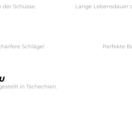
 der Schüsse.
Lange Lebensdauer du
chärfere Schläge!
Perfekte Ba
EU
estellt in Tschechien.