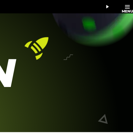
MEN
N