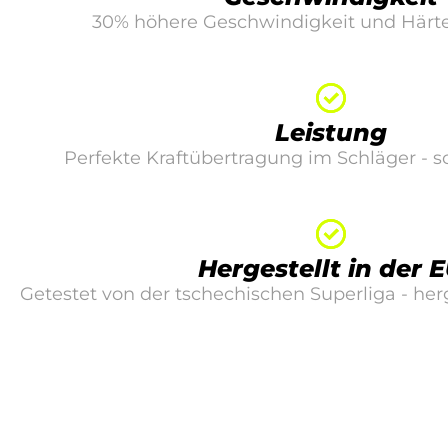
30% höhere Geschwindigkeit und Härte
Leistung
Perfekte Kraftübertragung im Schläger - s
Hergestellt in der 
Getestet von der tschechischen Superliga - herg